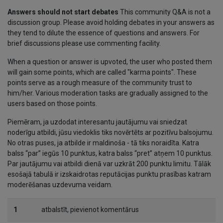
Answers should not start debates
This community Q&A is not a
discussion group. Please avoid holding debates in your answers as
they tend to dilute the essence of questions and answers. For
brief discussions please use commenting facility.
When a question or answer is upvoted, the user who posted them
will gain some points, which are called "karma points". These
points serve as a rough measure of the community trust to
him/her. Various moderation tasks are gradually assigned to the
users based on those points.
Piemēram, ja uzdodat interesantu jautājumu vai sniedzat
noderīgu atbildi, jūsu viedoklis tiks novērtēts ar pozitīvu balsojumu.
No otras puses, ja atbilde ir maldinoša - tā tiks noraidīta. Katra
balss “par” iegūs 10 punktus, katra balss “pret” atņem 10 punktus.
Par jautājumu vai atbildi dienā var uzkrāt 200 punktu limitu. Tālāk
esošajā tabulā ir izskaidrotas reputācijas punktu prasības katram
moderēšanas uzdevuma veidam.
1
atbalstīt, pievienot komentārus