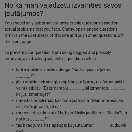
No kā man vajadzētu izvairīties savos
jautājumos?
You should only ask practical, answerable questions based on
actual problems that you face. Chatty, open-ended questions
diminish the usefulness of this site and push other questions off
the front page.
To prevent your question from being flagged and possibly
removed, avoid asking subjective questions where …
katra atbilde ir vienlīdz derīga: “Kāds ir jūsu mīļākais
______?”
jūsu atbilde tiek sniegta kopā ar jautājumu, un jūs sagaidāt
vairāk atbilžu: “Es izmantoju ______, lai izmantotu ______,
ko jūs izmantojat?”
nav īstas problēmas, kas būtu jāatrisina: “Mani interesē, vai
citi cilvēki jūtas tā, kā es.”
mums tiek uzdots atklāts, hipotētisks jautājums: “Ko darīt, ja
notiktu ______?”
tas ir radījums, kas apslēpts kā jautājums: “______ sūds, vai
ne?”