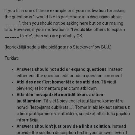
If you fit in one of these example or if your motivation for asking
the question is “I would like to participate in a discussion about
______”, then you should not be asking here but on our mailing
lists. However, if your motivation is “I would like others to explain
______ to me”, then you are probably OK.
(Iepriekšējā sadaļa tika pielāgota no Stackoverflow BUJ.)
Turklāt:
Answers should not add or expand questions
. Instead
either edit the question edit or add a question comment.
Atbildes nedrīkst komentēt citas atbildes
. Tā vietā
pievienojiet komentāru par citām atbildēm.
Atbildēm nevajadzētu norādīt tikai uz citiem
jautājumiem
. Tā vietā pievienojiet jautājuma komentāra
norādi "Iespējams dublikāts ...". Tomēr ir labi iekļaut saites uz
citiem jautājumiem vai atbildēm, sniedzot atbilstošu papildu
informāciju.
Answers shouldn't just provide a link a solution
. Instead
provide the solution description text in your answer, even if