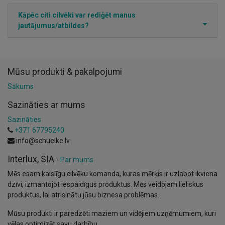
Kāpēc citi cilvēki var rediģēt manus
jautājumus/atbildes?
Mūsu produkti & pakalpojumi
Sākums
Sazināties ar mums
Sazināties
+371 67795240
info@schuelke.lv
Interlux, SIA
-
Par mums
Mēs esam kaislīgu cilvēku komanda, kuras mērķis ir uzlabot ikviena
dzīvi, izmantojot iespaidīgus produktus. Mēs veidojam lieliskus
produktus, lai atrisinātu jūsu biznesa problēmas.
Mūsu produkti ir paredzēti maziem un vidējiem uzņēmumiem, kuri
vēlas optimizēt savu darbību.