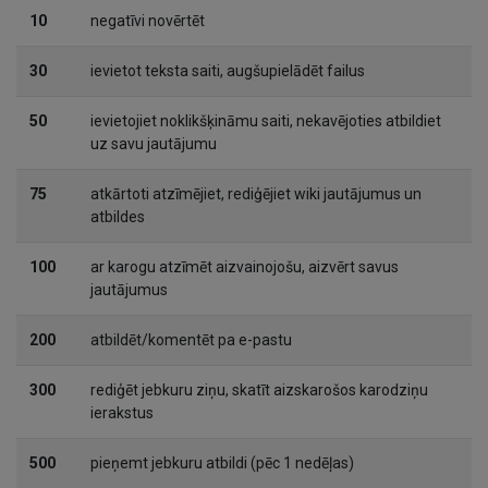
10
negatīvi novērtēt
30
ievietot teksta saiti, augšupielādēt failus
50
ievietojiet noklikšķināmu saiti, nekavējoties atbildiet
uz savu jautājumu
75
atkārtoti atzīmējiet, rediģējiet wiki jautājumus un
atbildes
100
ar karogu atzīmēt aizvainojošu, aizvērt savus
jautājumus
200
atbildēt/komentēt pa e-pastu
300
rediģēt jebkuru ziņu, skatīt aizskarošos karodziņu
ierakstus
500
pieņemt jebkuru atbildi (pēc 1 nedēļas)