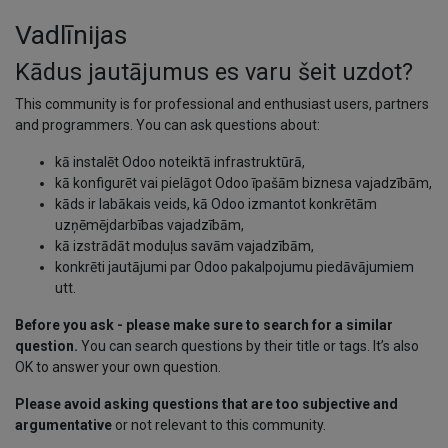
Vadlīnijas
Kādus jautājumus es varu šeit uzdot?
This community is for professional and enthusiast users, partners
and programmers. You can ask questions about:
kā instalēt Odoo noteiktā infrastruktūrā,
kā konfigurēt vai pielāgot Odoo īpašām biznesa vajadzībām,
kāds ir labākais veids, kā Odoo izmantot konkrētām
uzņēmējdarbības vajadzībām,
kā izstrādāt moduļus savām vajadzībām,
konkrēti jautājumi par Odoo pakalpojumu piedāvājumiem
utt.
Before you ask - please make sure to search for a similar
question.
You can search questions by their title or tags. It’s also
OK to answer your own question.
Please avoid asking questions that are too subjective and
argumentative
or not relevant to this community.