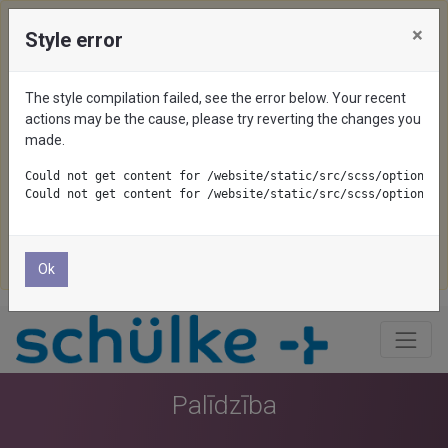
×
Style error
We use cookies on this website. To disable them, configure
your browser properly. If you keep using this website, you
The style compilation failed, see the error below. Your recent
are accepting cookies.
actions may be the cause, please try reverting the changes you
made.
Pieņemt visu
Could not get content for /website/static/src/scss/options/c
Could not get content for /website/static/src/scss/options/c
Pieņemt nepieciešamo
Noraidīt
Ok
Palīdzība