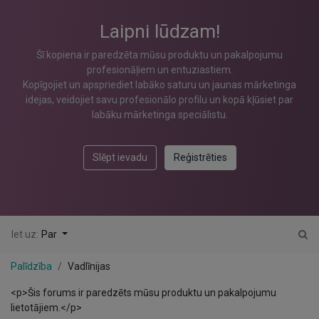
Laipni lūdzam!
Šī kopiena ir paredzēta mūsu produktu un pakalpojumu
profesionāļiem un entuziastiem.
Kopīgojiet un apspriediet labāko saturu un jaunas mārketinga
idejas, veidojiet savu profesionālo profilu un kopā kļūsiet par
labāku mārketinga speciālistu.
Slēpt ievadu
Reģistrēties
Iet uz:
Par
Palīdzība
Vadlīnijas
<p>Šis forums ir paredzēts mūsu produktu un pakalpojumu
lietotājiem.</p>