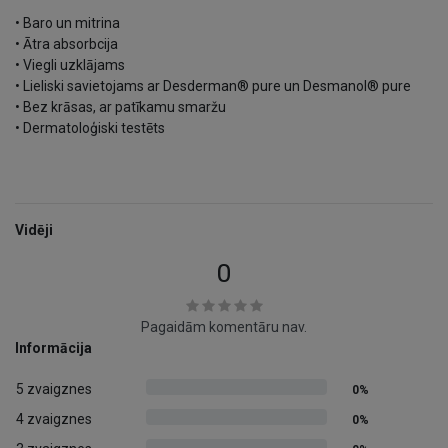
• Baro un mitrina
• Ātra absorbcija
• Viegli uzklājams
• Lieliski savietojams ar Desderman® pure un Desmanol® pure
• Bez krāsas, ar patīkamu smaržu
• Dermatoloģiski testēts
Vidēji
0
Pagaidām komentāru nav.
Informācija
5 zvaigznes
0%
4 zvaigznes
0%