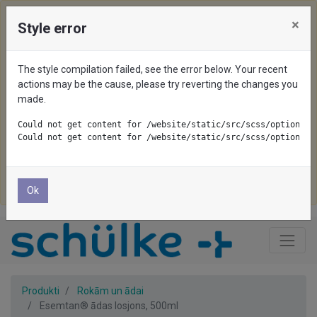
×
Style error
We use cookies on this website. To disable them, configure
your browser properly. If you keep using this website, you
The style compilation failed, see the error below. Your recent
are accepting cookies.
actions may be the cause, please try reverting the changes you
made.
Pieņemt visu
Could not get content for /website/static/src/scss/options/c
Could not get content for /website/static/src/scss/options/c
Pieņemt nepieciešamo
Noraidīt
Ok
Produkti
Rokām un ādai
Esemtan® ādas losjons, 500ml