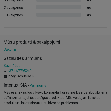
3 zvaigznes
0%
2 zvaigznes
0%
1 zvaigznes
0%
Mūsu produkti & pakalpojumi
Sākums
Sazināties ar mums
Sazināties
+371 67795240
info@schuelke.lv
Interlux, SIA
-
Par mums
Mēs esam kaislīgu cilvēku komanda, kuras mērķis ir uzlabot ikviena
dzīvi, izmantojot iespaidīgus produktus. Mēs veidojam lieliskus
produktus, lai atrisinātu jūsu biznesa problēmas.