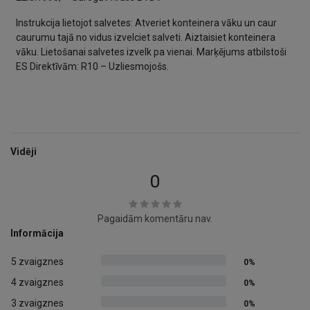
Instrukcija lietojot salvetes: Atveriet konteinera vāku un caur
caurumu tajā no vidus izvelciet salveti. Aiztaisiet konteinera
vāku. Lietošanai salvetes izvelk pa vienai. Marķējums atbilstoši
ES Direktīvām: R10 – Uzliesmojošs.
Vidēji
0
Pagaidām komentāru nav.
Informācija
5 zvaigznes
0%
4 zvaigznes
0%
3 zvaigznes
0%