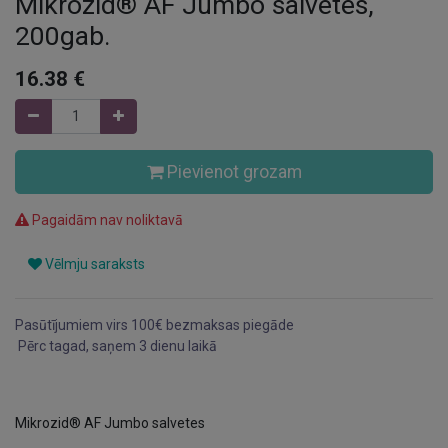
Mikrozid® AF Jumbo salvetes,
200gab.
16.38
€
Pievienot grozam
Pagaidām nav noliktavā
Vēlmju saraksts
Pasūtījumiem virs 100€ bezmaksas piegāde
Pērc tagad, saņem 3 dienu laikā
Mikrozid® AF Jumbo salvetes