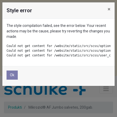
×
Style error
We use cookies on this website. To disable them, configure
your browser properly. If you keep using this website, you
The style compilation failed, see the error below. Your recent
are accepting cookies.
actions may be the cause, please try reverting the changes you
made.
Pieņemt visu
Could not get content for /website/static/src/scss/options/c
Could not get content for /website/static/src/scss/options/c
Pieņemt nepieciešamo
Could not get content for /website/static/src/scss/user_cust
Noraidīt
Ok
Produkti
Mikrozid® AF Jumbo salvetes, 200gab.