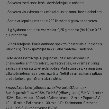
- Salvetes medicīnas ierīču dezinfekcijai un tīrīšanai
- Salvetes visu virsmu dezinfekcijai un tīrīšanai, bez aldehīdiem
- Sastāvs: iepakojums satur 200 lietošanai gatavas salvetes.
- 1 g šķīduma satur aktīvās vielas: 0,25 g etanola (94 %) un 0,35
g 1-propanola.
- Viegli lietojams. Plašs darbības spektrs (bakteriāls, fungicidāls,
virucidāls). Īss ekspozīcijas laiks. Laba materiālu saderība.
Lietošanas instrukcija: rūpīgi noslaucīt visas virsmas un
priekšmetus ar mitro salveti, pārliecinieties, ka virsma ir pilnīgi
saslapināta un atstājiet iedarboties. Pārliecinieties, ka augšējais
vāks pēc lietošanas ir cieši aizvērts. Netīrīt virsmas, kas ir jutīgas
pret alkoholu, piemēram, akrila stikls.
Ekspozīcijas laiks (attiecas uz aktīvo vielu šķīdumu): •
1)
Baktērijas/sēnītes, MRSA, Tb, HBV (HBsAg-tests)
, HIV - 1 min. •
2)
HCV
, Rota vīruss - 30 sek. •Adeno vīruss - 2 min. • Papova SV
1)
40 - 15 min. • Polio vīruss - 30 min.
Dr. Steinmann, Brēmene,
2)
22.3.1995,
Surogāt vīruss BVDV