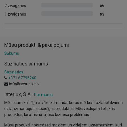
2 zvaigznes
0%
1 zvaigznes
0%
Mūsu produkti & pakalpojumi
Sākums
Sazināties ar mums
Sazināties
+371 67795240
info@schuelke.lv
Interlux, SIA
-
Par mums
Mēs esam kaislīgu cilvēku komanda, kuras mērķis ir uzlabot ikviena
dzīvi, izmantojot iespaidīgus produktus. Mēs veidojam lieliskus
produktus, lai atrisinātu jūsu biznesa problēmas.
Mūsu produkti ir paredzēti maziem un vidējiem uzņēmumiem, kuri