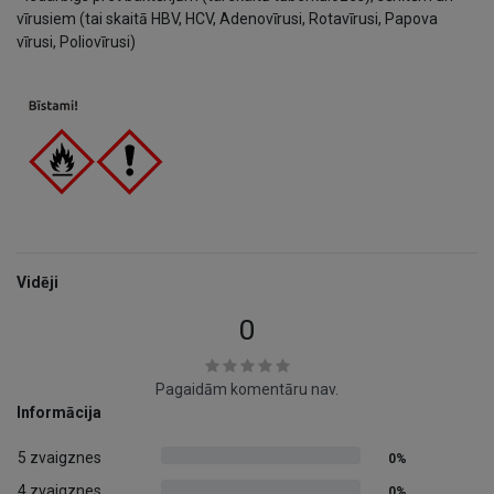
vīrusiem (tai skaitā HBV, HCV, Adenovīrusi, Rotavīrusi, Papova
vīrusi, Poliovīrusi)
Vidēji
0
Pagaidām komentāru nav.
Informācija
5 zvaigznes
0%
4 zvaigznes
0%