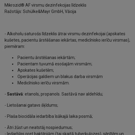
Mikrozid® AF virsmu dezinfekcijas līdzeklis
Ražotājs: Schülke&Mayr GmbH, Vācija
- Alkoholu saturošs līdzeklis ātrai virsmu dezinfekcijai (apskates
kušetes, pacientu ārstēšanas iekārtas, medicīnisko ierīču virsmas),
piemēram:
Pacientu ārstēšanas iekārtām;
Pacientam tuvumā esošajām virsmām;
Apskates kušetēm;
Operācijas galdiem un blakus darba virsmām
Medicīnisko ierīču virsmām.
-
Sastāvā
: etanols, propanols. Sastāvā nav aldehīdu;
- Lietošanai gatavs šķīdums;
- Plaša biocidāla iedarbība īsākajā laika posmā;
- Ātri žūst un neatstāj nospiedumus;
- Iedarbīgs pret baktērijām (tai skaitā tuberkulozes), sēnītēm un