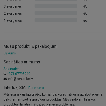
3 zvaigznes
0%
2 zvaigznes
0%
1 zvaigznes
0%
Mūsu produkti & pakalpojumi
Sākums
Sazināties ar mums
Sazināties
+371 67795240
info@schuelke.lv
Interlux, SIA
-
Par mums
Mēs esam kaislīgu cilvēku komanda, kuras mērķis ir uzlabot ikviena
dzīvi, izmantojot iespaidīgus produktus. Mēs veidojam lieliskus
produktus, lai atrisinātu jūsu biznesa problēmas.