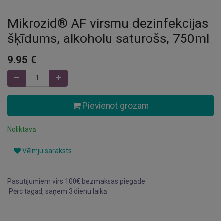
Mikrozid® AF virsmu dezinfekcijas
šķīdums, alkoholu saturošs, 750ml
9.95
€
Pievienot grozam
Noliktavā
Vēlmju saraksts
Pasūtījumiem virs 100€ bezmaksas piegāde
Pērc tagad, saņem 3 dienu laikā