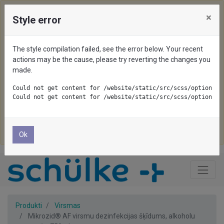
×
Style error
We use cookies on this website. To disable them, configure
your browser properly. If you keep using this website, you
The style compilation failed, see the error below. Your recent
are accepting cookies.
actions may be the cause, please try reverting the changes you
made.
Pieņemt visu
Could not get content for /website/static/src/scss/options/c
Could not get content for /website/static/src/scss/options/c
Pieņemt nepieciešamo
Noraidīt
Ok
Produkti
Virsmas
Mikrozid® AF virsmu dezinfekcijas šķīdums, alkoholu