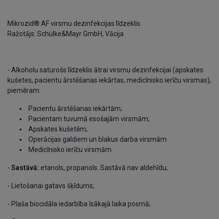
Mikrozid® AF virsmu dezinfekcijas līdzeklis
Ražotājs: Schülke&Mayr GmbH, Vācija
- Alkoholu saturošs līdzeklis ātrai virsmu dezinfekcijai (apskates
kušetes, pacientu ārstēšanas iekārtas, medicīnisko ierīču virsmas),
piemēram:
Pacientu ārstēšanas iekārtām;
Pacientam tuvumā esošajām virsmām;
Apskates kušetēm;
Operācijas galdiem un blakus darba virsmām
Medicīnisko ierīču virsmām.
-
Sastāvā:
etanols, propanols. Sastāvā nav aldehīdu;
- Lietošanai gatavs šķīdums;
- Plaša biocidāla iedarbība īsākajā laika posmā;