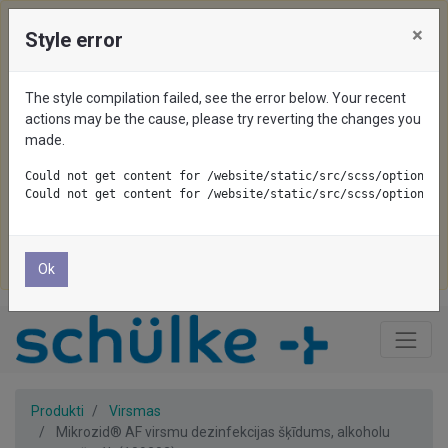
×
Style error
We use cookies on this website. To disable them, configure
your browser properly. If you keep using this website, you
The style compilation failed, see the error below. Your recent
are accepting cookies.
actions may be the cause, please try reverting the changes you
made.
Pieņemt visu
Could not get content for /website/static/src/scss/options/c
Could not get content for /website/static/src/scss/options/c
Pieņemt nepieciešamo
Noraidīt
Ok
Produkti
Virsmas
Mikrozid® AF virsmu dezinfekcijas šķīdums, alkoholu