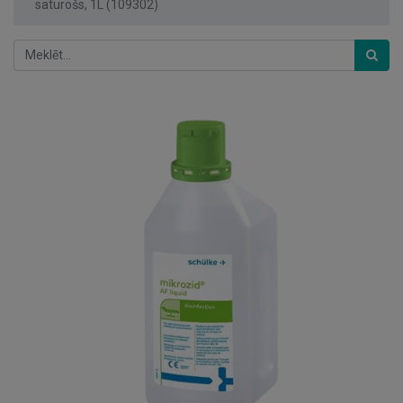
saturošs, 1L (109302)