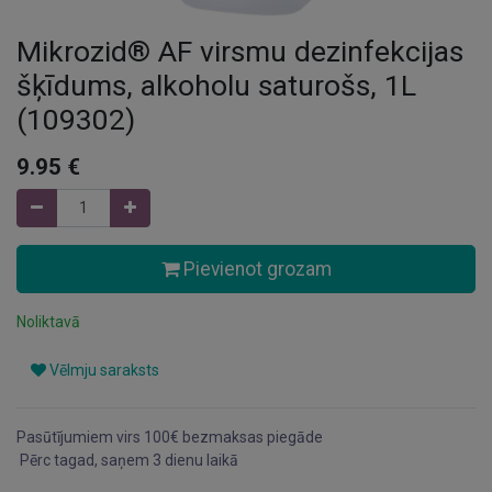
Mikrozid® AF virsmu dezinfekcijas
šķīdums, alkoholu saturošs, 1L
(109302)
9.95
€
Pievienot grozam
Noliktavā
Vēlmju saraksts
Pasūtījumiem virs 100€ bezmaksas piegāde
Pērc tagad, saņem 3 dienu laikā