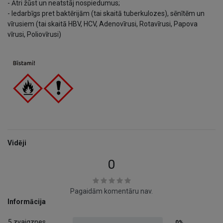
- Ātri žūst un neatstāj nospiedumus;
- Iedarbīgs pret baktērijām (tai skaitā tuberkulozes), sēnītēm un
vīrusiem (tai skaitā HBV, HCV, Adenovīrusi, Rotavīrusi, Papova
vīrusi, Poliovīrusi)
Vidēji
0
Pagaidām komentāru nav.
Informācija
5 zvaigznes
0%