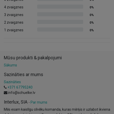
4 zvaigznes
0%
3 zvaigznes
0%
2 zvaigznes
0%
1 zvaigznes
0%
Mūsu produkti & pakalpojumi
Sākums
Sazināties ar mums
Sazināties
+371 67795240
info@schuelke.lv
Interlux, SIA
-
Par mums
Mēs esam kaislīgu cilvēku komanda, kuras mērķis ir uzlabot ikviena