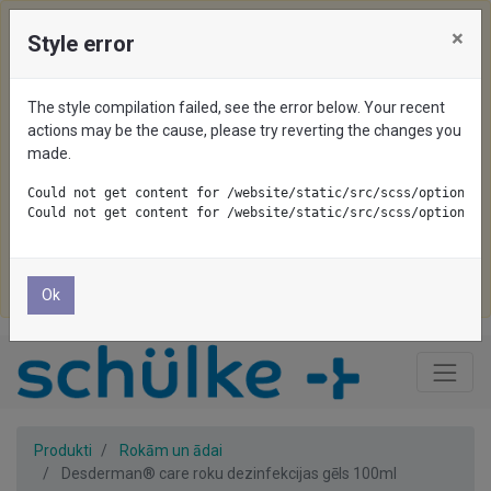
×
Style error
We use cookies on this website. To disable them, configure
your browser properly. If you keep using this website, you
The style compilation failed, see the error below. Your recent
are accepting cookies.
actions may be the cause, please try reverting the changes you
made.
Pieņemt visu
Could not get content for /website/static/src/scss/options/c
Could not get content for /website/static/src/scss/options/c
Pieņemt nepieciešamo
Noraidīt
Ok
Produkti
Rokām un ādai
Desderman® care roku dezinfekcijas gēls 100ml