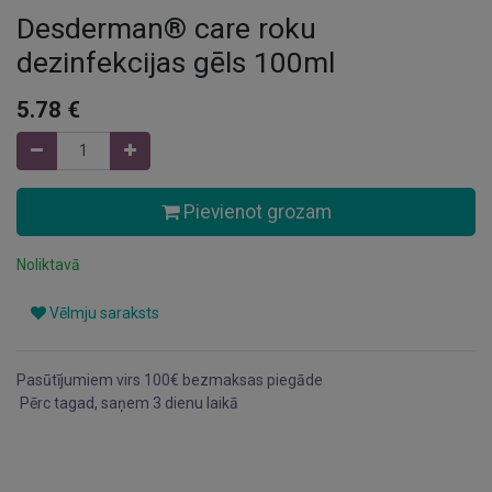
Desderman® care roku
dezinfekcijas gēls 100ml
5.78
€
Pievienot grozam
Noliktavā
Vēlmju saraksts
Pasūtījumiem virs 100€ bezmaksas piegāde
Pērc tagad, saņem 3 dienu laikā