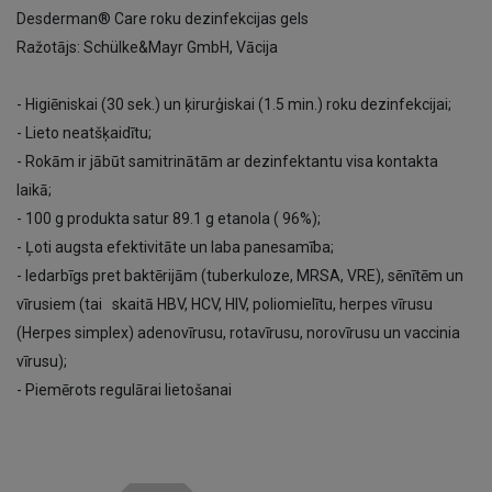
Desderman® Care roku dezinfekcijas gels
Ražotājs: Schülke&Mayr GmbH, Vācija
- Higiēniskai (30 sek.) un ķirurģiskai (1.5 min.) roku dezinfekcijai;
- Lieto neatšķaidītu;
- Rokām ir jābūt samitrinātām ar dezinfektantu visa kontakta
laikā;
- 100 g produkta satur 89.1 g etanola ( 96%);
- Ļoti augsta efektivitāte un laba panesamība;
- Iedarbīgs pret baktērijām (tuberkuloze, MRSA, VRE), sēnītēm un
vīrusiem (tai skaitā HBV, HCV, HIV, poliomielītu, herpes vīrusu
(Herpes simplex) adenovīrusu, rotavīrusu, norovīrusu un vaccinia
vīrusu);
- Piemērots regulārai lietošanai