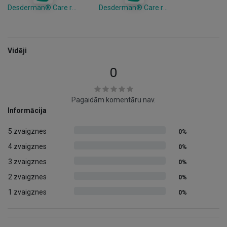
Desderman® Care roku dezinfekcijas gēls 1L
Desderman® Care roku dezinfekcijas gēls, 500ml
Vidēji
0
Pagaidām komentāru nav.
Informācija
5 zvaigznes
0%
4 zvaigznes
0%
3 zvaigznes
0%
2 zvaigznes
0%
1 zvaigznes
0%