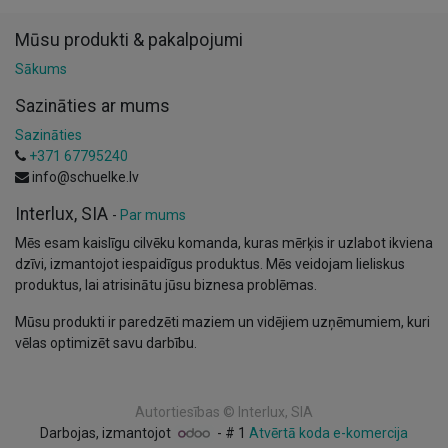
Mūsu produkti & pakalpojumi
Sākums
Sazināties ar mums
Sazināties
+371 67795240
info@schuelke.lv
Interlux, SIA
-
Par mums
Mēs esam kaislīgu cilvēku komanda, kuras mērķis ir uzlabot ikviena
dzīvi, izmantojot iespaidīgus produktus. Mēs veidojam lieliskus
produktus, lai atrisinātu jūsu biznesa problēmas.
Mūsu produkti ir paredzēti maziem un vidējiem uzņēmumiem, kuri
vēlas optimizēt savu darbību.
Autortiesības ©
Interlux, SIA
Darbojas, izmantojot
- # 1
Atvērtā koda e-komercija